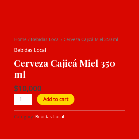
Cerveza
Home
/
Bebidas Local
/ Cerveza Cajicá Miel 350 ml
Cajicá
Bebidas Local
Miel
Cerveza Cajicá Miel 350
350
ml
ml
quantity
$
10,000
Add to cart
Category:
Bebidas Local