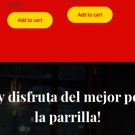
0
$
5,000
Rated
out
0
of
out
Add to cart
5
of
Add to cart
5
y disfruta del mejor p
la parrilla!