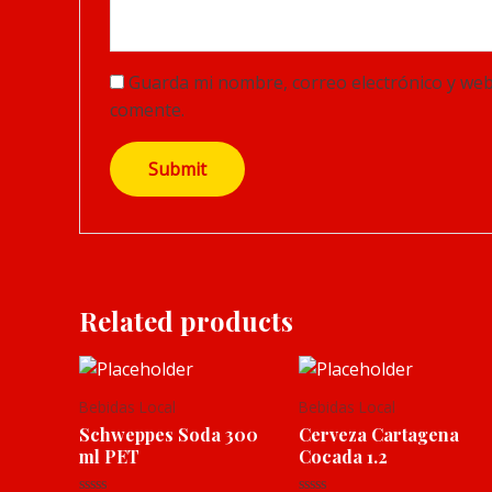
Guarda mi nombre, correo electrónico y web
comente.
Related products
Bebidas Local
Bebidas Local
Schweppes Soda 300
Cerveza Cartagena
ml PET
Cocada 1.2