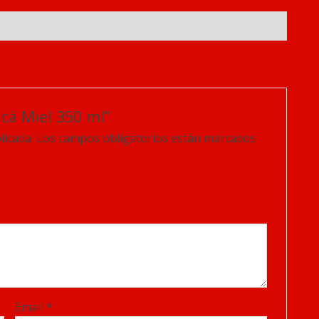
icá Miel 350 ml”
licada.
Los campos obligatorios están marcados
Email
*