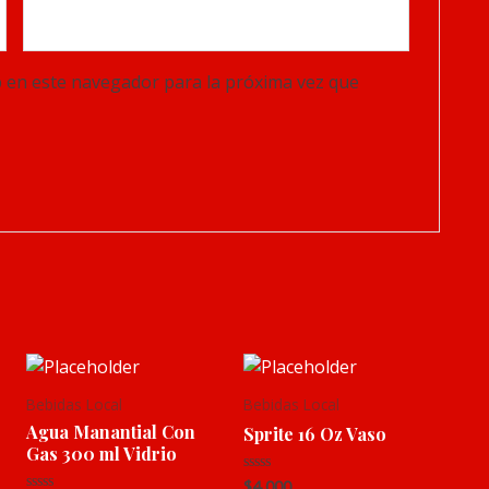
 en este navegador para la próxima vez que
Bebidas Local
Bebidas Local
Agua Manantial Con
Sprite 16 Oz Vaso
Gas 300 ml Vidrio
$
4,000
Rated