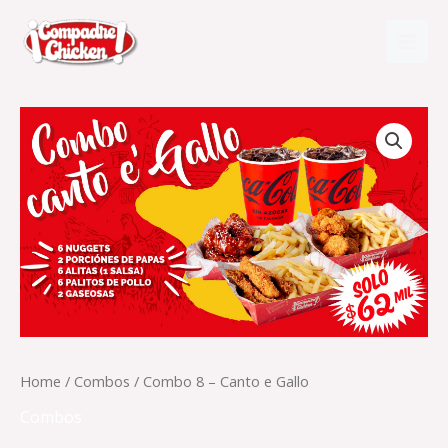
Ir
Mai
al
Men
contenido
Combo
8
-
Canto
e
Gallo
quantity
Home
/
Combos
/ Combo 8 – Canto e Gallo
Combos