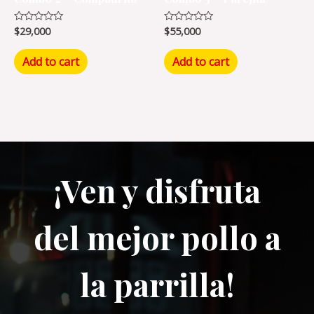
$
29,000
$
55,000
Rated
Rated
0
0
out
out
of
of
Add to cart
Add to cart
5
5
¡Ven y disfruta
del mejor pollo a
la parrilla!